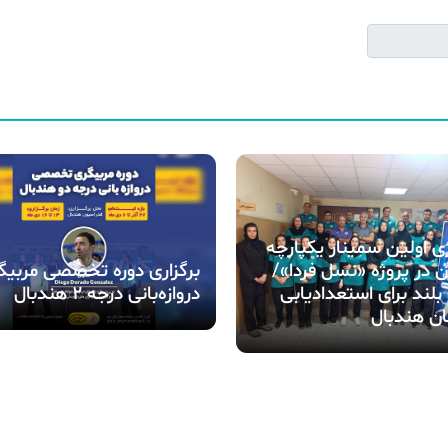
ری اولین سمینار یکپارچه
ن در پروژه «نسل فردا»/
برگزاری دوره تخصصی مربیگ
بلند برای استعدادیابی
دروازه‌بانی درجه ۲ هندبال
ن هندبال