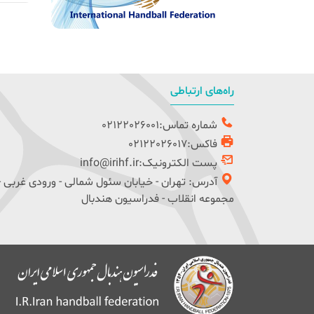
راه‌های ارتباطی
شماره تماس:02122026001
فاکس:02122026017
پست الکترونیک:info@irihf.ir
آدرس: تهران - خیابان سئول شمالی - ورودی غربی -
مجموعه انقلاب - فدراسیون هندبال