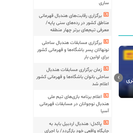
ساری
برگزاری رقابت‌های هندبال قهرمانی
مناطق کشور در رده‌های سنی پایه/
معرفی تیم‌های برتر چهار منطقه
برگزاری مسابقات هندبال ساحلی
نونهالان پسر باشگاه‌ها و قهرمانی کشور
برای اولین بار
برگزاری وبی
پروژه «نسل 
زمان برگزاری مسابقات هندبال
تاریخ برگزاری دوره بدنسازی
کیفیت عملک
›
ساحلی بانوان باشگاه‌ها و قهرمانی کشور
تخصصی هندبال تغییر کرد/
ری
بسزایی در 
اعلام شد
الزام حضور مربیان لیگ برتری
پروژه خوا
اعلام برنامه بازی‌های تیم ملی
هندبال نوجوانان در مسابقات قهرمانی
آسیا
پاکدل: هندبال اردبیل باید به
جایگاه واقعی خود بازگردد/ با اجرای