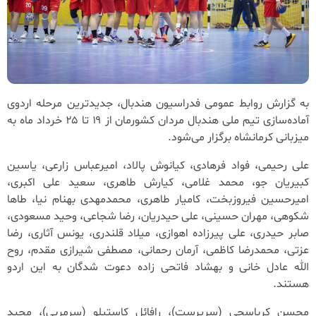
به گزارش روابط عمومی فدراسیون هندبال، جدیدترین مرحله اردوی
آماده‌سازی تیم ملی هندبال مردان کشورمان از ۱۹ تا ۲۵ خرداد ماه به
میزبانی کرمانشاه برگزار می‌شود.
علی رحیمی، فواد فرهادی، کیانوش پالاد، امیرعباس زارعی، یاسین
کبیریان جو، محمد غلامی، کیارش طاهری، سعید علی اکبری،
امیرحسین فیروزبخت، کامیار طاهری، محمدمهدی بهنام نیا، طاها
شکوهی، مهران حسینی، علی حیدریان، رضا شجاعی، وحید مسعودی،
صابر حیدری، علی پیرزاده اهوازی، میلاد قلندری، یونس آثاری، رضا
عزتی، محمدرضا کاظمی، آرمان رحمانی، مصطفی شیرازی مقدم، روح
الله عادل خانی و بهشاد فاتحی زاده دعوت شدگان به این اردو
هستند.
محسن کرباسچی (سرپرست)، رافائل کاستیلو (سرمربی)، مجید