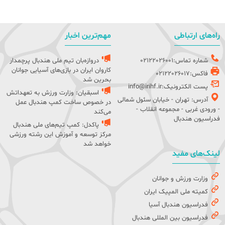
راه‌های ارتباطی
مهم‌ترین اخبار
شماره تماس:02122026001
دروازه‌بان تیم ملی هندبال پرچمدار
کاروان ایران در بازی‌های آسیایی جوانان
فاکس:02122026017
بحرین شد
پست الکترونیک:info@irihf.ir
اسبقیان: وزارت ورزش به تعهداتش
آدرس: تهران - خیابان سئول شمالی
در خصوص ساخت کمپ هندبال عمل
- ورودی غربی - مجموعه انقلاب -
می‌کند
فدراسیون هندبال
پاکدل: کمپ تیم‌های ملی هندبال
مرکز توسعه و آموزش این رشته ورزشی
خواهد شد
لینک‌های مفید
وزارت ورزش و جوانان
کمیته ملی المپیک ایران
فدراسیون هندبال آسیا
فدراسیون بین المللی هندبال