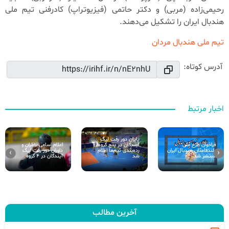
رحیمی‌زاده (مربی) و دکتر حاتمی (فیزیوتراپ) کادرفنی تیم ملی
هندبال ایران را تشکیل می‌دهند.
تیم ملی هندبال مردان
آدرس کوتاه:
اخبار مرتبط
پایان دور رفت لیگ
آیندگان در پنج گروه/
اعلام اسامی ناظران و
فراخوان طرح ملی
رده‌بندی تیم‌ها اعلام
داوران دور رفت لیگ
بلند‌قامتان هندبال ایران
›
‹
شد
آیندگان در 4 گروه
منتشر شد
آخرین مطالب