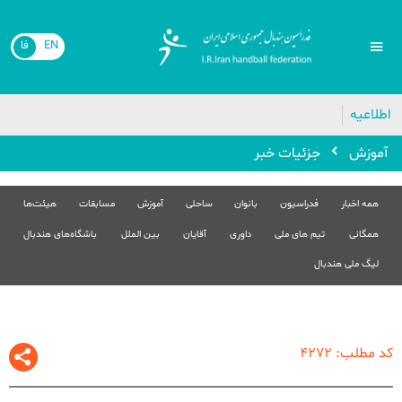
فا
EN
اطلاعیه

جزئیات خبر
آموزش
هیئت‌ها
مسابقات
آموزش
ساحلی
بانوان
فدراسیون
همه اخبار
باشگاه‌های هندبال
بین الملل
آقایان
داوری
تیم های ملی
همگانی
لیگ ملی هندبال
کد مطلب: 4272