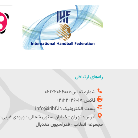
راه‌های ارتباطی
شماره تماس:02122026001
فاکس:02122026017
پست الکترونیک:info@irihf.ir
آدرس: تهران - خیابان سئول شمالی - ورودی غربی -
مجموعه انقلاب - فدراسیون هندبال