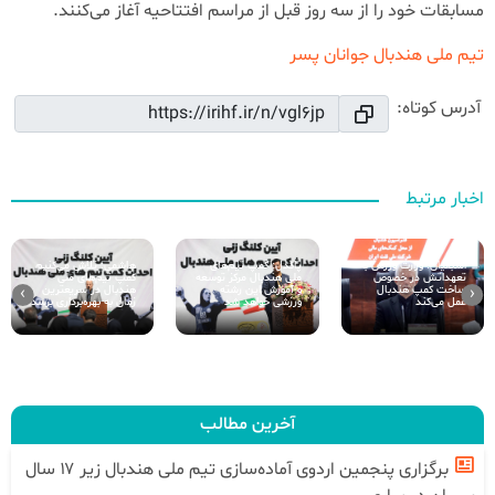
مسابقات خود را از سه روز قبل از مراسم افتتاحیه آغاز می‌کنند.
تیم ملی هندبال جوانان پسر
آدرس کوتاه:
اخبار مرتبط
اسبقیان: وزارت ورزش به
پاکدل: کمپ تیم‌های
هاشمی: تلاش می‌کنیم
تعهداتش در خصوص
ملی هندبال مرکز توسعه
کمپ تیم‌های ملی
ساخت کمپ هندبال
و آموزش این رشته
هندبال در سریعترین
›
‹
عمل می‌کند
ورزشی خواهد شد
زمان به بهره‌برداری برسد
آخرین مطالب
برگزاری پنجمین اردوی آماده‌سازی تیم ملی هندبال زیر ۱۷ سال