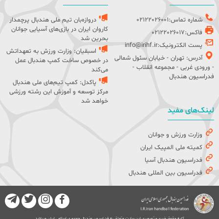
شماره تماس:02122026001
دروازه‌بان تیم ملی هندبال پرچمدار
کاروان ایران در بازی‌های آسیایی جوانان
فاکس:02122026017
بحرین شد
پست الکترونیک:info@irihf.ir
اسبقیان: وزارت ورزش به تعهداتش
آدرس: تهران - خیابان سئول شمالی
در خصوص ساخت کمپ هندبال عمل
- ورودی غربی - مجموعه انقلاب -
می‌کند
فدراسیون هندبال
پاکدل: کمپ تیم‌های ملی هندبال
مرکز توسعه و آموزش این رشته ورزشی
خواهد شد
لینک‌های مفید
وزارت ورزش و جوانان
کمیته ملی المپیک ایران
فدراسیون هندبال آسیا
فدراسیون بین المللی هندبال
کلیه حقوق خبری و تصویری این سایت متعلق به فدراسیون هندبال جمهوری اسلامی ایران میباشد