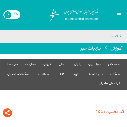
EN
فا
اطلاعیه
آموزش
جزئیات خبر
همه اخبار
فدراسیون
بانوان
ساحلی
آموزش
مسابقات
هیئت‌ها
همگانی
تیم های ملی
داوری
آقایان
بین الملل
باشگاه‌های هندبال
لیگ ملی هندبال
کد مطلب: 4551