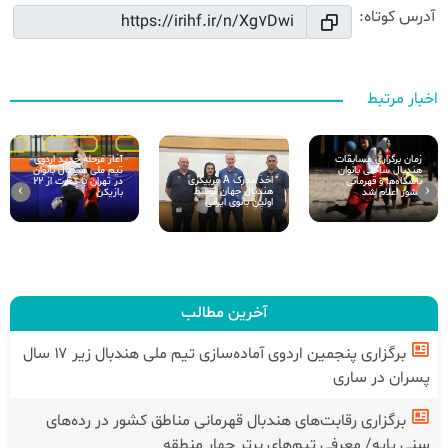
آدرس کوتاه:
اخبار مرتبط
زمان برگزاری مسابقات
آغاز مرحله جدید اردوی
هندبال ساحلی بانوان
تیم ملی هندبال بانوان
اخذ مدرک A مربیگری
باشگاه‌ها و قهرمانی
در تهران با دعوت از ۲۲
›
‹
هندبال جهان توسط
کشور اعلام شد
بازیکن
اولین بانوی ایرانی
آخرین مطالب
برگزاری پنجمین اردوی آماده‌سازی تیم ملی هندبال زیر ۱۷ سال
پسران در ساری
برگزاری رقابت‌های هندبال قهرمانی مناطق کشور در رده‌های
سنی پایه/ معرفی تیم‌های برتر چهار منطقه