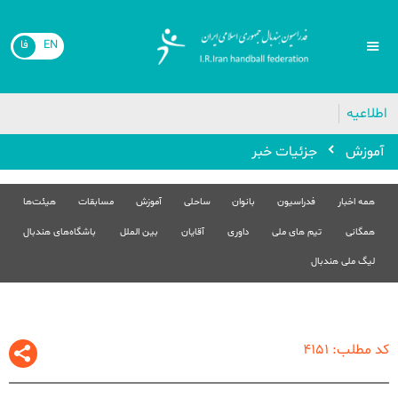
EN
فا
اطلاعیه
آموزش
جزئیات خبر
همه اخبار
فدراسیون
بانوان
ساحلی
آموزش
مسابقات
هیئت‌ها
همگانی
تیم های ملی
داوری
آقایان
بین الملل
باشگاه‌های هندبال
لیگ ملی هندبال
کد مطلب: 4151