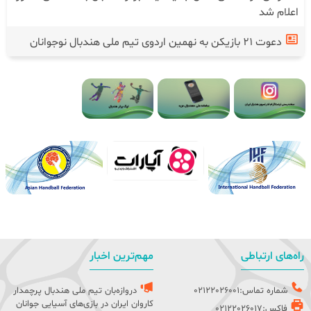
اعلام شد
دعوت ۲۱ بازیکن به نهمین اردوی تیم ملی هندبال نوجوانان
راه‌های ارتباطی
مهم‌ترین اخبار
شماره تماس:02122026001
دروازه‌بان تیم ملی هندبال پرچمدار
کاروان ایران در بازی‌های آسیایی جوانان
فاکس:02122026017