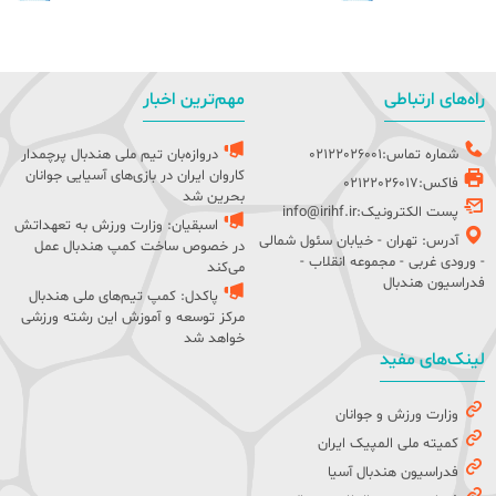
راه‌های ارتباطی
مهم‌ترین اخبار
شماره تماس:02122026001
دروازه‌بان تیم ملی هندبال پرچمدار
کاروان ایران در بازی‌های آسیایی جوانان
فاکس:02122026017
بحرین شد
پست الکترونیک:info@irihf.ir
اسبقیان: وزارت ورزش به تعهداتش
آدرس: تهران - خیابان سئول شمالی
در خصوص ساخت کمپ هندبال عمل
- ورودی غربی - مجموعه انقلاب -
می‌کند
فدراسیون هندبال
پاکدل: کمپ تیم‌های ملی هندبال
مرکز توسعه و آموزش این رشته ورزشی
خواهد شد
لینک‌های مفید
وزارت ورزش و جوانان
کمیته ملی المپیک ایران
فدراسیون هندبال آسیا