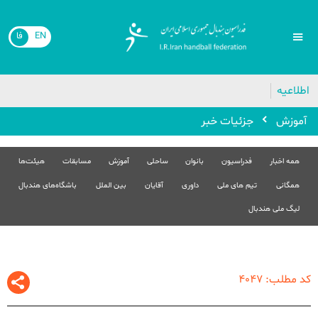
EN
فا
🔴
اطلاعیه
آموزش
جزئیات خبر
همه اخبار
فدراسیون
بانوان
ساحلی
آموزش
مسابقات
هیئت‌ها
همگانی
تیم های ملی
داوری
آقایان
بین الملل
باشگاه‌های هندبال
لیگ ملی هندبال
کد مطلب: 4047