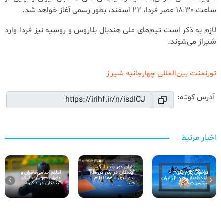
ساعت 18:30 عصر فردا، 22 اسفند، بطور رسمی آغاز خواهد شد.
لازم به ذکر است تیم‌های ملی هندبال بلاروس و روسیه نیز فردا وارد
شیراز می‌شوند.
تورنمنت بین‌المللی چهارجانبه شیراز
آدرس کوتاه:
اخبار مرتبط
پایان دور رفت لیگ
آیندگان در پنج گروه/
اعلام اسامی ناظران و
فراخوان طرح ملی
رده‌بندی تیم‌ها اعلام
داوران دور رفت لیگ
بلند‌قامتان هندبال ایران
›
‹
شد
آیندگان در 4 گروه
منتشر شد