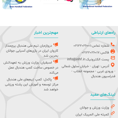
راه‌های ارتباطی
مهم‌ترین اخبار
شماره تماس:02122026001
دروازه‌بان تیم ملی هندبال پرچمدار
کاروان ایران در بازی‌های آسیایی جوانان
فاکس:02122026017
بحرین شد
پست الکترونیک:info@irihf.ir
اسبقیان: وزارت ورزش به تعهداتش
آدرس: تهران - خیابان سئول شمالی
در خصوص ساخت کمپ هندبال عمل
- ورودی غربی - مجموعه انقلاب -
می‌کند
فدراسیون هندبال
پاکدل: کمپ تیم‌های ملی هندبال
مرکز توسعه و آموزش این رشته ورزشی
خواهد شد
لینک‌های مفید
وزارت ورزش و جوانان
کمیته ملی المپیک ایران