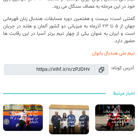
خود در این مرحله به مصاف سنگال می رود.
گفتنی است؛ بیست و هفتمین دوره مسابقات هندبال زنان قهرمانی
جهان از 5 تا 23 آذرماه به میزبانی دو کشور آلمان و هلند در جریان
است و ایران به عنوان یکی از چهار تیم برتر آسیا در این رقابت ها
حضور دارد.
تیم ملی هندبال بانوان
آدرس کوتاه:
اخبار مرتبط
زمان برگزاری مسابقات
آغاز مرحله جدید اردوی
هندبال ساحلی بانوان
تیم ملی هندبال بانوان
اخذ مدرک A مربیگری
باشگاه‌ها و قهرمانی
در تهران با دعوت از ۲۲
›
‹
هندبال جهان توسط
کشور اعلام شد
بازیکن
اولین بانوی ایرانی