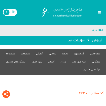
EN
فا
🔴
اطلاعیه
آموزش
جزئیات خبر
همه اخبار
فدراسیون
بانوان
ساحلی
آموزش
مسابقات
هیئت‌ها
همگانی
تیم های ملی
داوری
آقایان
بین الملل
باشگاه‌های هندبال
لیگ ملی هندبال
کد مطلب: 4737