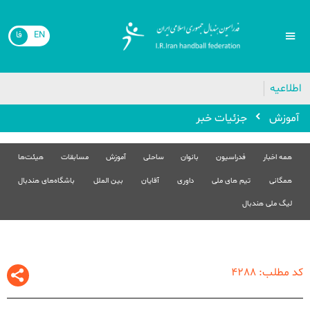
EN
فا
🔴
اطلاعیه
آموزش
جزئیات خبر
همه اخبار
فدراسیون
بانوان
ساحلی
آموزش
مسابقات
هیئت‌ها
همگانی
تیم های ملی
داوری
آقایان
بین الملل
باشگاه‌های هندبال
لیگ ملی هندبال
کد مطلب: 4288