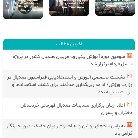
ریل‌گذاری هدفمند برای
مسابقات هندبال
کشور در پروژه «نسل
کشف استعدادها و
›
‹
قهرمانی خردسالان
فردا» برگزار شد
تربیت نسل آینده
دختران و پسران
آخرین مطالب
سومین دوره آموزش یکپارچه مربیان هندبال کشور در پروژه
«نسل فردا» برگزار شد
نشست تخصصی آموزش و استعدادیابی فدراسیون هندبال در
وزارت ورزش/ ادامه ریل‌گذاری هدفمند برای کشف استعدادها و
تربیت نسل آینده
اعلام زمان برگزاری مسابقات هندبال قهرمانی خردسالان
دختران و پسران
به پاس قلم‌های روشن و به احترام راویان حقیقت؛ روز خبرنگار
گرامی باد