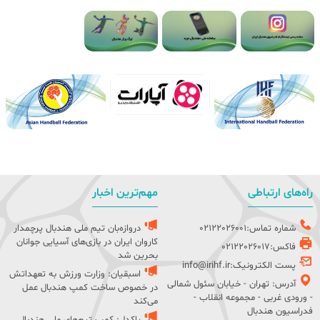
راه‌های ارتباطی
مهم‌ترین اخبار
شماره تماس:02122026001
دروازه‌بان تیم ملی هندبال پرچمدار
کاروان ایران در بازی‌های آسیایی جوانان
فاکس:02122026017
بحرین شد
پست الکترونیک:info@irihf.ir
اسبقیان: وزارت ورزش به تعهداتش
آدرس: تهران - خیابان سئول شمالی
در خصوص ساخت کمپ هندبال عمل
- ورودی غربی - مجموعه انقلاب -
می‌کند
فدراسیون هندبال
پاکدل: کمپ تیم‌های ملی هندبال