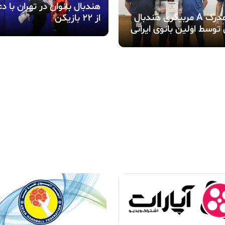
هندبال بانوان در تهران با 
اخذ مدرک A مربیگری هندبال
از ۲۲ بازیکن
توسط اولین بانوی ایرانی