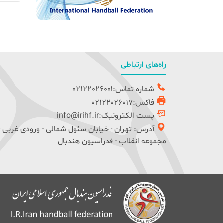
راه‌های ارتباطی
شماره تماس:02122026001
فاکس:02122026017
پست الکترونیک:info@irihf.ir
آدرس: تهران - خیابان سئول شمالی - ورودی غربی -
مجموعه انقلاب - فدراسیون هندبال