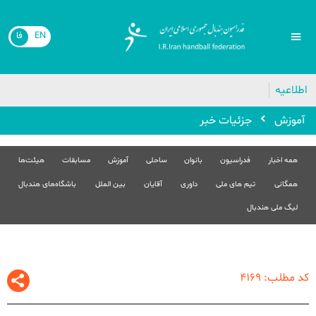
EN
فا
🔴
اطلاعیه
آموزش
جزئیات خبر
همه اخبار
فدراسیون
بانوان
ساحلی
آموزش
مسابقات
هیئت‌ها
همگانی
تیم های ملی
داوری
آقایان
بین الملل
باشگاه‌های هندبال
لیگ ملی هندبال
کد مطلب: 4169