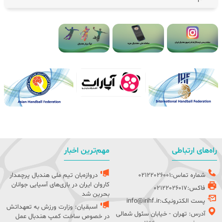
راه‌های ارتباطی
مهم‌ترین اخبار
شماره تماس:02122026001
دروازه‌بان تیم ملی هندبال پرچمدار
کاروان ایران در بازی‌های آسیایی جوانان
فاکس:02122026017
بحرین شد
پست الکترونیک:info@irihf.ir
اسبقیان: وزارت ورزش به تعهداتش
آدرس: تهران - خیابان سئول شمالی
در خصوص ساخت کمپ هندبال عمل