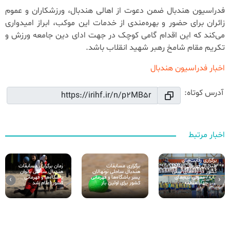
فدراسیون هندبال ضمن دعوت از اهالی هندبال، ورزشکاران و عموم
زائران برای حضور و بهره‌مندی از خدمات این موکب، ابراز امیدواری
می‌کند که این اقدام گامی کوچک در جهت ادای دین جامعه ورزش و
تکریم مقام شامخ رهبر شهید انقلاب باشد.
اخبار فدراسیون هندبال
آدرس کوتاه:
اخبار مرتبط
برگزاری رقابت‌های
زمان برگزاری مسابقات
برگزاری مسابقات
هندبال قهرمانی مناطق
هندبال ساحلی بانوان
هندبال ساحلی نونهالان
کشور در رده‌های سنی
باشگاه‌ها و قهرمانی
پسر باشگاه‌ها و قهرمانی
پایه/ معرفی تیم‌های
›
‹
کشور اعلام شد
کشور برای اولین بار
برتر چهار منطقه