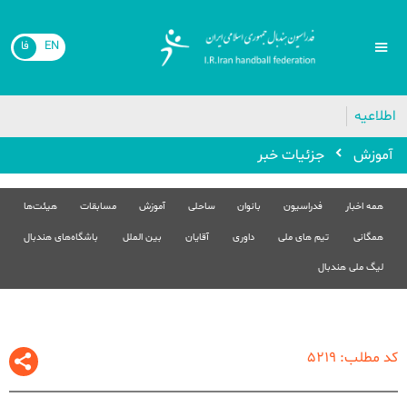
EN
فا
🔴
اطلاعیه
آموزش
جزئیات خبر
همه اخبار
فدراسیون
بانوان
ساحلی
آموزش
مسابقات
هیئت‌ها
همگانی
تیم های ملی
داوری
آقایان
بین الملل
باشگاه‌های هندبال
لیگ ملی هندبال
کد مطلب: 5219