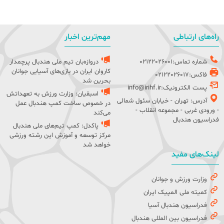
راه‌های ارتباطی
مهم‌ترین اخبار
شماره تماس:02122026001
دروازه‌بان تیم ملی هندبال پرچمدار
کاروان ایران در بازی‌های آسیایی جوانان
فاکس:02122026017
بحرین شد
پست الکترونیک:info@irihf.ir
اسبقیان: وزارت ورزش به تعهداتش
آدرس: تهران - خیابان سئول شمالی
در خصوص ساخت کمپ هندبال عمل
- ورودی غربی - مجموعه انقلاب -
می‌کند
فدراسیون هندبال
پاکدل: کمپ تیم‌های ملی هندبال
مرکز توسعه و آموزش این رشته ورزشی
خواهد شد
لینک‌های مفید
وزارت ورزش و جوانان
کمیته ملی المپیک ایران
فدراسیون هندبال آسیا
فدراسیون بین المللی هندبال