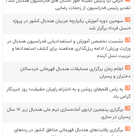
اکرمی نیا رئیس کمیته امور استان های فدراسیون هندبال شد/
تقدیر رئیس فدراسیون از زحمات رضایی
سومین دوره آموزش یکپارچه مربیان هندبال کشور در پروژه
«نسل فردا» برگزار شد
نشست تخصصی آموزش و استعدادیابی فدراسیون هندبال در
وزارت ورزش/ ادامه ریل‌گذاری هدفمند برای کشف استعدادها و
تربیت نسل آینده
اعلام زمان برگزاری مسابقات هندبال قهرمانی خردسالان
دختران و پسران
به پاس قلم‌های روشن و به احترام راویان حقیقت؛ روز خبرنگار
گرامی باد
برگزاری پنجمین اردوی آماده‌سازی تیم ملی هندبال زیر ۱۷ سال
پسران در ساری
برگزاری رقابت‌های هندبال قهرمانی مناطق کشور در رده‌های