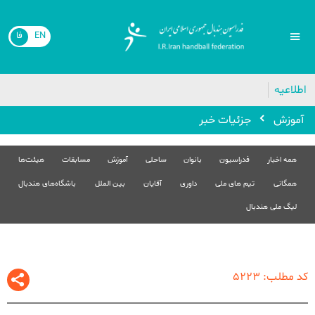
EN
فا
اطلاعیه
آموزش
جزئیات خبر
همه اخبار
فدراسیون
بانوان
ساحلی
آموزش
مسابقات
هیئت‌ها
همگانی
تیم های ملی
داوری
آقایان
بین الملل
باشگاه‌های هندبال
لیگ ملی هندبال
کد مطلب: 5223