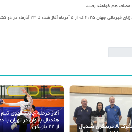
گفتنی است؛ بیست و هفتمین دوره مسابقات هندبال زنان قهرمانی جهان 2025 که از 5 آذرماه
آغاز مرحله جدید اردوی تیم 
هندبال بانوان در تهران با 
اخذ مدرک A مربیگری هندبال
از ۲۲ بازیکن