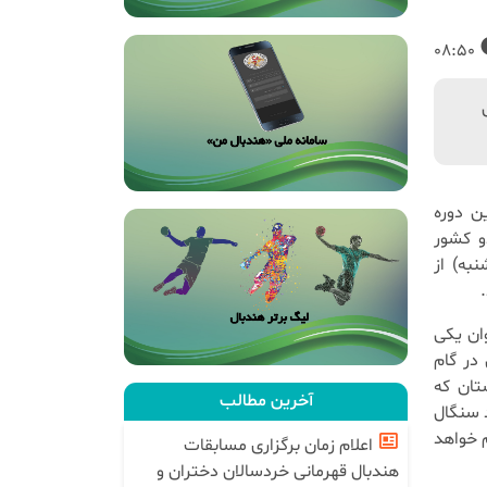
08:50
ن دوره
 مشترک دو کشور
به) از
ان یکی
در گام
تان که
آخرین مطالب
د سنگال
 خواهد
اعلام زمان برگزاری مسابقات
هندبال قهرمانی خردسالان دختران و