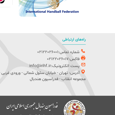
راه‌های ارتباطی
شماره تماس:02122026001
فاکس:02122026017
پست الکترونیک:info@irihf.ir
آدرس: تهران - خیابان سئول شمالی - ورودی غربی -
مجموعه انقلاب - فدراسیون هندبال