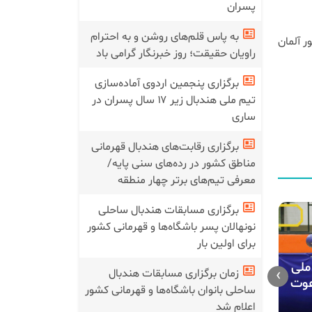
پسران
به پاس قلم‌های روشن و به احترام
 آغاز شده تا 23 آذرماه در دو کشور آلمان
راویان حقیقت؛ روز خبرنگار گرامی باد
برگزاری پنجمین اردوی آماده‌سازی
تیم ملی هندبال زیر ۱۷ سال پسران در
ساری
برگزاری رقابت‌های هندبال قهرمانی
مناطق کشور در رده‌های سنی پایه/
معرفی تیم‌های برتر چهار منطقه
برگزاری مسابقات هندبال ساحلی
نونهالان پسر باشگاه‌ها و قهرمانی کشور
برای اولین بار
زمان برگزا
ملی
›
زمان برگزاری مسابقات هندبال
ساحلی بانوا
دعوت
یک ایرانی عضو کارگروه زنان
ساحلی بانوان باشگاه‌ها و قهرمانی کشور
قهرمانی کش
فدراسیون جهانی هندبال شد
اعلام شد