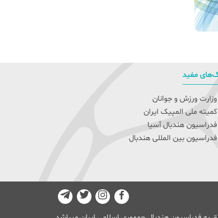
‌های مفید
زارت ورزش و جوانان
میته ملی المپیک ایران
دراسیون هندبال آسیا
دراسیون بین المللی هندبال
 به فدراسیون هندبال جمهوری اسلامی ایران میباشد