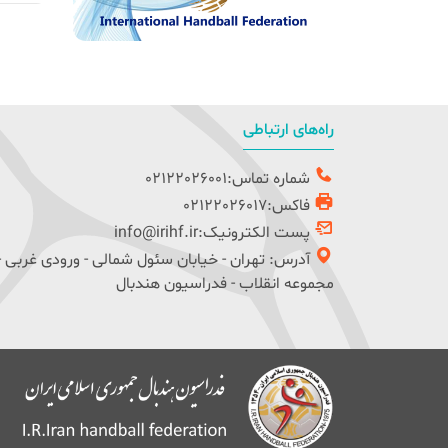
راه‌های ارتباطی
شماره تماس:02122026001
فاکس:02122026017
پست الکترونیک:info@irihf.ir
آدرس: تهران - خیابان سئول شمالی - ورودی غربی -
مجموعه انقلاب - فدراسیون هندبال