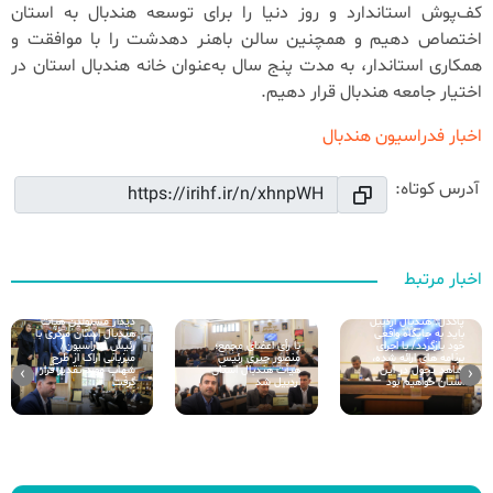
کف‌پوش استاندارد و روز دنیا را برای توسعه هندبال به استان
اختصاص دهیم و همچنین سالن باهنر دهدشت را با موافقت و
همکاری استاندار، به مدت پنج سال به‌عنوان خانه هندبال استان در
اختیار جامعه هندبال قرار دهیم.
اخبار فدراسیون هندبال
آدرس کوتاه:
اخبار مرتبط
پاکدل: هندبال اردبیل
دیدار مسئولین هیات
باید به جایگاه واقعی
هندبال استان مرکزی با
خود بازگردد/ با اجرای
با رأی اعضای مجمع؛
رئیس فدراسیون/
برنامه های ارائه شده،
منصور جبری رئیس
میزبانی اراک از طرح
شاهد تحول در این
هیأت هندبال استان
شهاب مورد تقدیر قرار
›
‹
استان خواهیم بود
اردبیل شد
گرفت