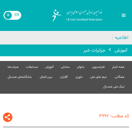
فا
EN
اطلاعیه

جزئیات خبر
آموزش
هیئت‌ها
مسابقات
آموزش
ساحلی
بانوان
فدراسیون
همه اخبار
باشگاه‌های هندبال
بین الملل
آقایان
داوری
تیم های ملی
همگانی
لیگ ملی هندبال
کد مطلب: 4992