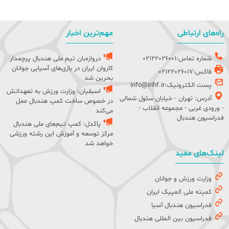
راه‌های ارتباطی
مهم‌ترین اخبار
شماره تماس:02122026001
دروازه‌بان تیم ملی هندبال پرچمدار
کاروان ایران در بازی‌های آسیایی جوانان
فاکس:02122026017
بحرین شد
پست الکترونیک:info@irihf.ir
اسبقیان: وزارت ورزش به تعهداتش
آدرس: تهران - خیابان سئول شمالی
در خصوص ساخت کمپ هندبال عمل
- ورودی غربی - مجموعه انقلاب -
می‌کند
فدراسیون هندبال
پاکدل: کمپ تیم‌های ملی هندبال
مرکز توسعه و آموزش این رشته ورزشی
خواهد شد
لینک‌های مفید
وزارت ورزش و جوانان
کمیته ملی المپیک ایران
فدراسیون هندبال آسیا
فدراسیون بین المللی هندبال