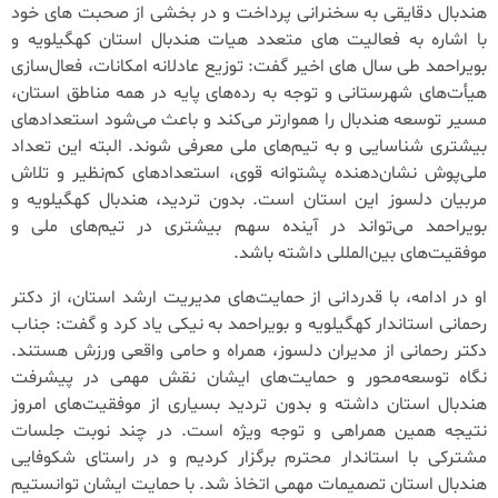
هندبال دقایقی به سخنرانی پرداخت و در بخشی از صحبت های خود
با اشاره به فعالیت های متعدد هیات هندبال استان کهگیلویه و
بویراحمد طی سال های اخیر گفت: توزیع عادلانه امکانات، فعال‌سازی
هیأت‌های شهرستانی و توجه به رده‌های پایه در همه مناطق استان،
مسیر توسعه هندبال را هموارتر می‌کند و باعث می‌شود استعدادهای
بیشتری شناسایی و به تیم‌های ملی معرفی شوند. البته این تعداد
ملی‌پوش نشان‌دهنده پشتوانه قوی، استعدادهای کم‌نظیر و تلاش
مربیان دلسوز این استان است. بدون تردید، هندبال کهگیلویه و
بویراحمد می‌تواند در آینده سهم بیشتری در تیم‌های ملی و
موفقیت‌های بین‌المللی داشته باشد.
او در ادامه، با قدردانی از حمایت‌های مدیریت ارشد استان، از دکتر
رحمانی استاندار کهگیلویه و بویراحمد به نیکی یاد کرد و گفت: جناب
دکتر رحمانی از مدیران دلسوز، همراه و حامی واقعی ورزش هستند.
نگاه توسعه‌محور و حمایت‌های ایشان نقش مهمی در پیشرفت
هندبال استان داشته و بدون تردید بسیاری از موفقیت‌های امروز
نتیجه همین همراهی و توجه ویژه است. در چند نوبت جلسات
مشترکی با استاندار محترم برگزار کردیم و در راستای شکوفایی
هندبال استان تصمیمات مهمی اتخاذ شد. با حمایت ایشان توانستیم