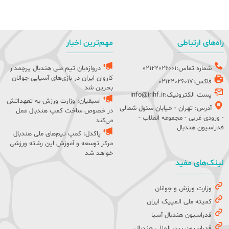
راه‌های ارتباطی
مهم‌ترین اخبار
شماره تماس:02122026001
دروازه‌بان تیم ملی هندبال پرچمدار
کاروان ایران در بازی‌های آسیایی جوانان
فاکس:02122026017
بحرین شد
پست الکترونیک:info@irihf.ir
اسبقیان: وزارت ورزش به تعهداتش
آدرس: تهران - خیابان سئول شمالی
در خصوص ساخت کمپ هندبال عمل
- ورودی غربی - مجموعه انقلاب -
می‌کند
فدراسیون هندبال
پاکدل: کمپ تیم‌های ملی هندبال
مرکز توسعه و آموزش این رشته ورزشی
خواهد شد
لینک‌های مفید
وزارت ورزش و جوانان
کمیته ملی المپیک ایران
فدراسیون هندبال آسیا
فدراسیون بین المللی هندبال