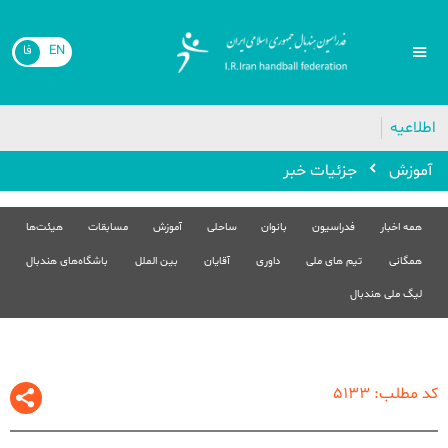
EN
فا
اطلاعیه
آموزش
جزئیات خبر
همه اخبار
فدراسیون
بانوان
ساحلی
آموزش
مسابقات
هیئت‌ها
همگانی
تیم های ملی
داوری
آقایان
بین الملل
باشگاه‌های هندبال
لیگ ملی هندبال
کد مطلب: 5133