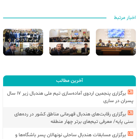
اخبار مرتبط
پاکدل: هندبال اردبیل
دیدار مسئولین هیات
باید به جایگاه واقعی
هندبال استان مرکزی با
خود بازگردد/ با اجرای
با رأی اعضای مجمع؛
رئیس فدراسیون/
برنامه های ارائه شده،
منصور جبری رئیس
میزبانی اراک از طرح
شاهد تحول در این
هیأت هندبال استان
شهاب مورد تقدیر قرار
›
‹
استان خواهیم بود
اردبیل شد
گرفت
آخرین مطالب
برگزاری پنجمین اردوی آماده‌سازی تیم ملی هندبال زیر ۱۷ سال
پسران در ساری
برگزاری رقابت‌های هندبال قهرمانی مناطق کشور در رده‌های
سنی پایه/ معرفی تیم‌های برتر چهار منطقه
برگزاری مسابقات هندبال ساحلی نونهالان پسر باشگاه‌ها و