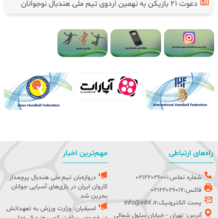
دعوت ۲۱ بازیکن به نهمین اردوی تیم ملی هندبال نوجوانان
راه‌های ارتباطی
مهم‌ترین اخبار
شماره تماس:02122026001
دروازه‌بان تیم ملی هندبال پرچمدار
کاروان ایران در بازی‌های آسیایی جوانان
فاکس:02122026017
بحرین شد
پست الکترونیک:info@irihf.ir
اسبقیان: وزارت ورزش به تعهداتش
آدرس: تهران - خیابان سئول شمالی