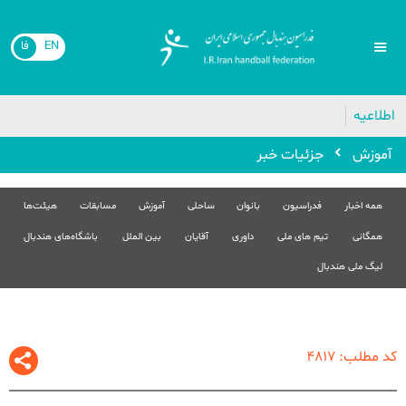
EN
فا
🔴
اطلاعیه
آموزش
جزئیات خبر
همه اخبار
فدراسیون
بانوان
ساحلی
آموزش
مسابقات
هیئت‌ها
همگانی
تیم های ملی
داوری
آقایان
بین الملل
باشگاه‌های هندبال
لیگ ملی هندبال
کد مطلب: 4817