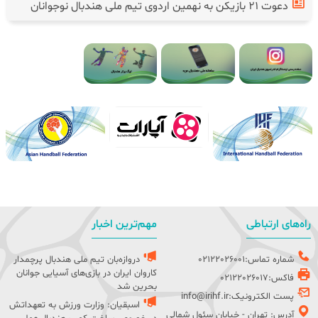
دعوت ۲۱ بازیکن به نهمین اردوی تیم ملی هندبال نوجوانان
راه‌های ارتباطی
مهم‌ترین اخبار
شماره تماس:02122026001
دروازه‌بان تیم ملی هندبال پرچمدار
کاروان ایران در بازی‌های آسیایی جوانان
فاکس:02122026017
بحرین شد
پست الکترونیک:info@irihf.ir
اسبقیان: وزارت ورزش به تعهداتش
آدرس: تهران - خیابان سئول شمالی