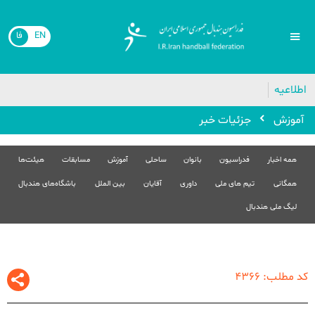
EN
فا
اطلاعیه
آموزش
جزئیات خبر
همه اخبار
فدراسیون
بانوان
ساحلی
آموزش
مسابقات
هیئت‌ها
همگانی
تیم های ملی
داوری
آقایان
بین الملل
باشگاه‌های هندبال
لیگ ملی هندبال
کد مطلب: 4366