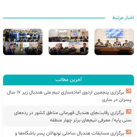
اخبار مرتبط
پاکدل: هندبال اردبیل
دیدار مسئولین هیات
باید به جایگاه واقعی
هندبال استان مرکزی با
خود بازگردد/ با اجرای
با رأی اعضای مجمع؛
رئیس فدراسیون/
برنامه های ارائه شده،
منصور جبری رئیس
میزبانی اراک از طرح
شاهد تحول در این
هیأت هندبال استان
شهاب مورد تقدیر قرار
›
‹
استان خواهیم بود
اردبیل شد
گرفت
آخرین مطالب
برگزاری پنجمین اردوی آماده‌سازی تیم ملی هندبال زیر ۱۷ سال
پسران در ساری
برگزاری رقابت‌های هندبال قهرمانی مناطق کشور در رده‌های
سنی پایه/ معرفی تیم‌های برتر چهار منطقه
برگزاری مسابقات هندبال ساحلی نونهالان پسر باشگاه‌ها و