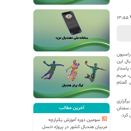
13:55
راسیون
ال این
پاسدار
، مریم
 گمنام
رگزاری
آخرین مطالب
شکار استان سمنان
 کرد.
سومین دوره آموزش یکپارچه
مربیان هندبال کشور در پروژه «نسل