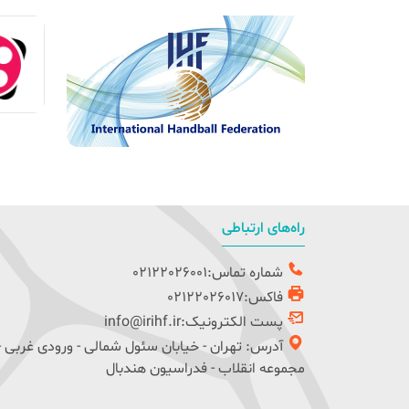
راه‌های ارتباطی
شماره تماس:02122026001
فاکس:02122026017
پست الکترونیک:info@irihf.ir
آدرس: تهران - خیابان سئول شمالی - ورودی غربی -
مجموعه انقلاب - فدراسیون هندبال