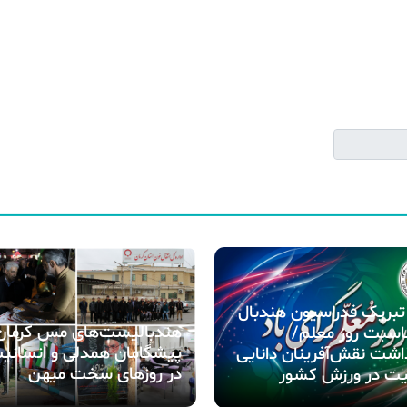
تبریک فدراسیون هندبال
هندبالیست‌های مس کرمان
اسبت روز معلم/
پیشگامان همدلی و انسانی
شت نقش‌آفرینان دانایی
در روزهای سخت میهن
یت در ورزش کشور