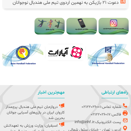
دعوت ۲۱ بازیکن به نهمین اردوی تیم ملی هندبال نوجوانان
راه‌های ارتباطی
مهم‌ترین اخبار
شماره تماس:02122026001
دروازه‌بان تیم ملی هندبال پرچمدار
کاروان ایران در بازی‌های آسیایی جوانان
فاکس:02122026017
بحرین شد
پست الکترونیک:info@irihf.ir
اسبقیان: وزارت ورزش به تعهداتش
آدرس: تهران - خیابان سئول شمالی