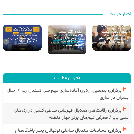
اخبار مرتبط
برگزاری وبینار آموزشی
مربیان پروژه «نسل
فردا»/ پاکدل: کیفیت
برگزاری اولین سمینار
عملکرد مربیان نقش
برگزاری دوره تخصصی
یکپارچه مربیان در پروژه
بسزایی در ارتقای سطح
مربیگری دروازه‌بانی درجه
«نسل فردا»/ گامی بلند
›
‹
این پروژه خواهد داشت
۲ هندبال
برای استعدادیابی
نخبگان هندبال
آخرین مطالب
برگزاری پنجمین اردوی آماده‌سازی تیم ملی هندبال زیر ۱۷ سال
پسران در ساری
برگزاری رقابت‌های هندبال قهرمانی مناطق کشور در رده‌های
سنی پایه/ معرفی تیم‌های برتر چهار منطقه
برگزاری مسابقات هندبال ساحلی نونهالان پسر باشگاه‌ها و