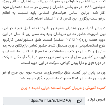
تخصصی) آشنایی با قوانین و مقررات بین‌المللی هندبال سالنی ویژه
متولدین 1388 در دو بخش دختران و پسران در سامانه «هندبال من»
آغاز شد. براین اساس هیات‌های استانی باید نسبت به اعلام
درخواست برگزاری این کلاس تا 27 اسفند اقدام کنند.
دبیرکل فدراسیون هندبال همچنین افزود: نکته قابل توجه در این
بین ضرورت حضور تمامی بازیکنان پایه رده سنی زیر 16 سال در این
دوره هفت روزه(20 تا 27 اسفند) است. طبق دستورالعمل کارگروه
طرح استعدادیابی داوران هندبال شرط حضور تمامی بازیکنان پایه رده
سنی زیر 16 سال در کلیه مسابقات پایه اعم از استانی، منطقه ای و
قهرمانی کشوری سال آینده و همچنین حضور در لیگ آیندگان شرکت
در دوره فوق و دارا بودن گواهی شرکت در این دوره است.
وی در پایان نیز گفت: طبق برنامه‌ریزی‌ها مرحله دوم این طرح اواخر
فروردین ماه سال 1404 بصورت منطقه‌ای برگزار خواهد شد.
کمیته آموزش و مربیان
کمیته استعدادیابی
کمیته داوران
آدرس کوتاه: