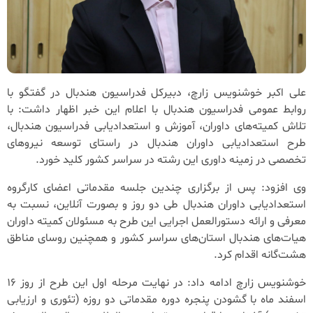
علی اکبر خوشنویس زارچ، دبیرکل فدراسیون هندبال در گفتگو با
روابط عمومی فدراسیون هندبال با اعلام این خبر اظهار داشت: با
تلاش کمیته‌های داوران، آموزش و استعدادیابی فدراسیون هندبال،
طرح استعدادیابی داوران هندبال در راستای توسعه نیروهای
تخصصی در زمینه داوری این رشته در سراسر کشور کلید خورد.
وی افزود: پس از برگزاری چندین جلسه مقدماتی اعضای کارگروه
استعدادیابی داوران هندبال طی دو روز و بصورت آنلاین، نسبت به
معرفی و ارائه دستورالعمل اجرایی این طرح به مسئولان کمیته داوران
هیات‌های هندبال استان‌های سراسر کشور و همچنین روسای مناطق
هشت‌گانه اقدام کرد.
خوشنویس زارچ ادامه داد: در نهایت مرحله اول این طرح از روز 16
اسفند ماه با گشودن پنجره دوره مقدماتی دو روزه (تئوری و ارزیابی