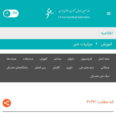
EN
فا
🔴
اطلاعیه
آموزش
جزئیات خبر
همه اخبار
فدراسیون
بانوان
ساحلی
آموزش
مسابقات
هیئت‌ها
همگانی
تیم های ملی
داوری
آقایان
بین الملل
باشگاه‌های هندبال
لیگ ملی هندبال
کد مطلب: 4043