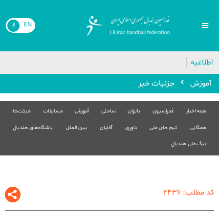
فا
EN
اطلاعیه

جزئیات خبر
آموزش
هیئت‌ها
مسابقات
آموزش
ساحلی
بانوان
فدراسیون
همه اخبار
باشگاه‌های هندبال
بین الملل
آقایان
داوری
تیم های ملی
همگانی
لیگ ملی هندبال
کد مطلب: 4436