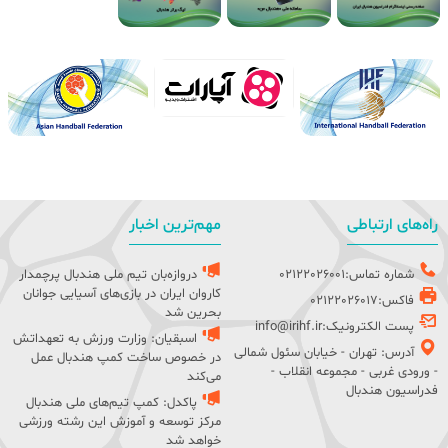
راه‌های ارتباطی
مهم‌ترین اخبار
شماره تماس:02122026001
دروازه‌بان تیم ملی هندبال پرچمدار
کاروان ایران در بازی‌های آسیایی جوانان
فاکس:02122026017
بحرین شد
پست الکترونیک:info@irihf.ir
اسبقیان: وزارت ورزش به تعهداتش
آدرس: تهران - خیابان سئول شمالی
در خصوص ساخت کمپ هندبال عمل
- ورودی غربی - مجموعه انقلاب -
می‌کند
فدراسیون هندبال
پاکدل: کمپ تیم‌های ملی هندبال
مرکز توسعه و آموزش این رشته ورزشی
خواهد شد