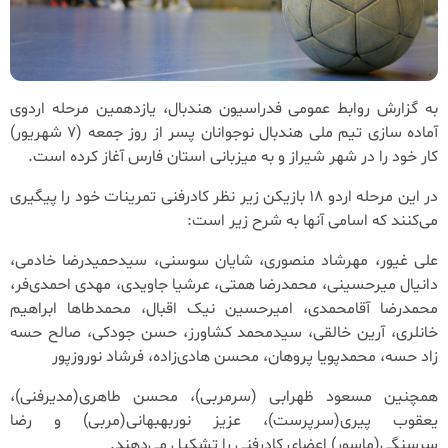
به گزارش روابط عمومی فدراسیون هندبال، یازدهمین مرحله اردوی
آماده سازی تیم ملی هندبال نوجوانان پسر از روز جمعه (7 شهریور)
کار خود را در شهر شیراز و به میزبانی استان فارس آغاز کرده است.
در این مرحله اردو 18 بازیکن زیر نظر کادرفنی تمرینات خود را پیگیری
می‌کنند که اسامی آنها به شرح زیر است:
علی غیور، مهرشاد منصوری، شایان سوسنی، سیدحمیدرضا خادمی،
دانیال میرحسینی، محمدرضا همتی، عرشیا جاویدی، مهدی احمدی‌فر،
محمدرضا آقامحمدی، امیرحسین نیک اقبال، محمدطاها ابراهیم
خانلری، آرین خالقی، سیدمحمد کشاورز، حسن جودکی، صالح حسه
زاد حسه، محمدپویا پروهان، محسن هادی‌زاده، فرشاد نوروزپور
همچنین مسعود ظهرابی (سرمربی)، محسن طاهری(مدیرفنی)،
یعقوب پیری(سرپرست)، عزیز نوربهبهانی(مربی) و رضا
سرسنگی(ماسور) اعضای کادرفنی را تشکیل می‌دهند.