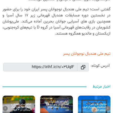
گفتنی است؛ تیم ملی هندبال نوجوانان پسر ایران خود را برای حضور
در نخستین دوره مسابقات هندبال قهرمانی زیر 17 سال آسیا و
همچنین بازی های آسیایی جوانان بحرین آماده می‌کند. ملی‌پوشان
کشورمان در رقابت‌های قهرمانی آسیا در گروه D با تیم‌های کره‌جنوبی،
ازبکستان و مالدیو همگروه هستند.
تیم ملی هندبال نوجوانان پسر
آدرس کوتاه:
اخبار مرتبط
پایان دور رفت لیگ
آیندگان در پنج گروه/
اعلام اسامی ناظران و
فراخوان طرح ملی
رده‌بندی تیم‌ها اعلام
داوران دور رفت لیگ
بلند‌قامتان هندبال ایران
›
‹
شد
آیندگان در 4 گروه
منتشر شد