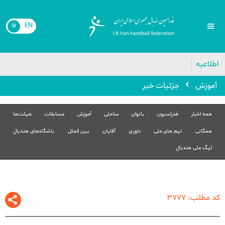
EN
فا
🔴
اطلاعیه
آموزش
جزئیات خبر
همه اخبار
فدراسیون
بانوان
ساحلی
آموزش
مسابقات
هیئت‌ها
همگانی
تیم های ملی
داوری
آقایان
بین الملل
باشگاه‌های هندبال
لیگ ملی هندبال
کد مطلب: 3777