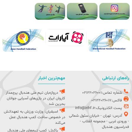
راه‌های ارتباطی
مهم‌ترین اخبار
شماره تماس:02122026001
دروازه‌بان تیم ملی هندبال پرچمدار
کاروان ایران در بازی‌های آسیایی جوانان
فاکس:02122026017
بحرین شد
پست الکترونیک:info@irihf.ir
اسبقیان: وزارت ورزش به تعهداتش
آدرس: تهران - خیابان سئول شمالی
در خصوص ساخت کمپ هندبال عمل
- ورودی غربی - مجموعه انقلاب -
می‌کند
فدراسیون هندبال
پاکدل: کمپ تیم‌های ملی هندبال