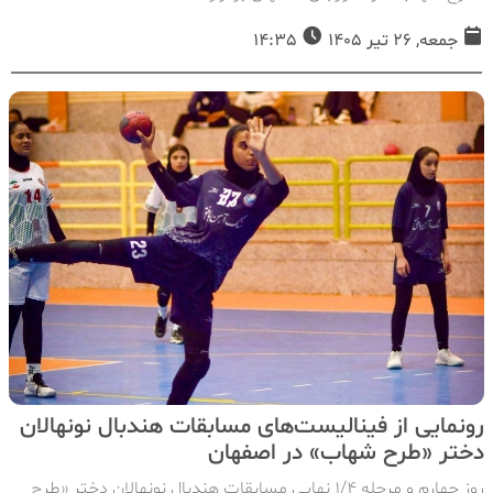
جمعه, 26 تیر 1405
14:35
رونمایی از فینالیست‌های مسابقات هندبال نونهالان
دختر «طرح شهاب» در اصفهان
روز چهارم و مرحله ۱/۴ نهایی مسابقات هندبال نونهالان دختر «طرح