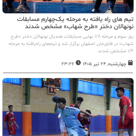
تیم های راه یافته به مرحله یک‌چهارم مسابقات
نونهالان دختر «طرح شهاب» مشخص شدند
روز سوم و مرحله ۱/۸ نهایی مسابقات هندبال نونهالان دختر «طرح
شهاب» در فلاورجان اصفهان برگزار شد و تیم‌های راه‌یافته به مرحله
۱/۴ مشخص شدند.
چهارشنبه, 24 تیر 1405
23:26