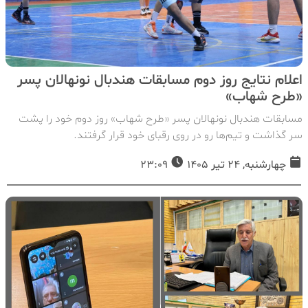
اعلام نتایج روز دوم مسابقات هندبال نونهالان پسر
«طرح شهاب»
مسابقات هندبال نونهالان پسر «طرح شهاب» روز دوم خود را پشت
سر گذاشت و تیم‌ها رو در روی رقبای خود قرار گرفتند.
چهارشنبه, 24 تیر 1405
23:09