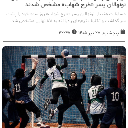
نونهالان پسر «طرح شهاب» مشخص شدند
مسابقات هندبال نونهالان پسر «طرح شهاب» روز سوم خود را پشت
سر گذاشت و تکلیف تیم‌های راه‌یافته به ۱/۸ نهایی مشخص شد.
پنجشنبه, 25 تیر 1405
22:47