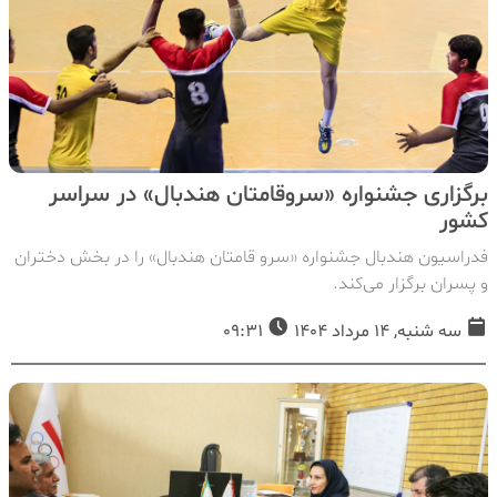
برگزاری جشنواره «سروقامتان هندبال» در سراسر
کشور
فدراسیون هندبال جشنواره «سرو قامتان هندبال» را در بخش دختران
و پسران برگزار می‌کند.
سه شنبه, 14 مرداد 1404
09:31