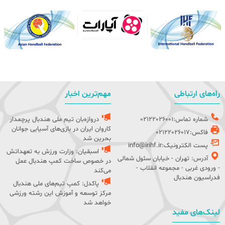
راه‌های ارتباطی
مهم‌ترین اخبار
شماره تماس:02122026001
دروازه‌بان تیم ملی هندبال پرچمدار
کاروان ایران در بازی‌های آسیایی جوانان
فاکس:02122026017
بحرین شد
پست الکترونیک:info@irihf.ir
اسبقیان: وزارت ورزش به تعهداتش
آدرس: تهران - خیابان سئول شمالی
در خصوص ساخت کمپ هندبال عمل
- ورودی غربی - مجموعه انقلاب -
می‌کند
فدراسیون هندبال
پاکدل: کمپ تیم‌های ملی هندبال
مرکز توسعه و آموزش این رشته ورزشی
خواهد شد
لینک‌های مفید