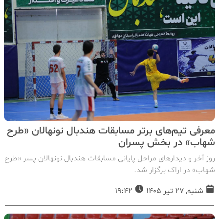
معرفی تیم‌های برتر مسابقات هندبال نونهالان «طرح
شهاب» در بخش پسران
روز آخر و دیدارهای مراحل پایانی مسابقات هندبال نونهالان پسر «طرح
شهاب» در اراک برگزار شد.
شنبه, 27 تیر 1405
19:42