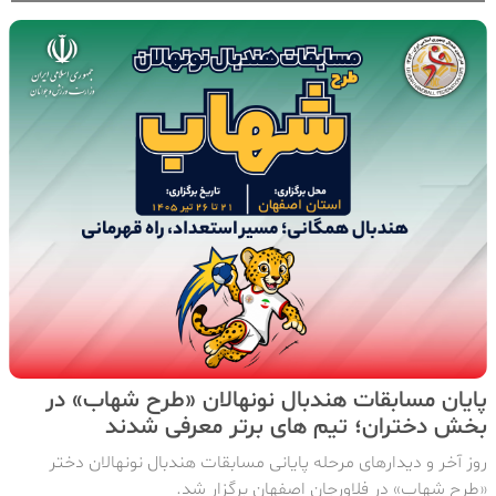
پایان مسابقات هندبال نونهالان «طرح شهاب» در
بخش دختران؛ تیم های برتر معرفی شدند
روز آخر و دیدارهای مرحله پایانی مسابقات هندبال نونهالان دختر
«طرح شهاب» در فلاورجان اصفهان برگزار شد.