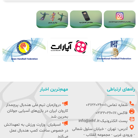
راه‌های ارتباطی
مهم‌ترین اخبار
شماره تماس:02122026001
دروازه‌بان تیم ملی هندبال پرچمدار
کاروان ایران در بازی‌های آسیایی جوانان
فاکس:02122026017
بحرین شد
پست الکترونیک:info@irihf.ir
اسبقیان: وزارت ورزش به تعهداتش
آدرس: تهران - خیابان سئول شمالی
در خصوص ساخت کمپ هندبال عمل
- ورودی غربی - مجموعه انقلاب -
می‌کند