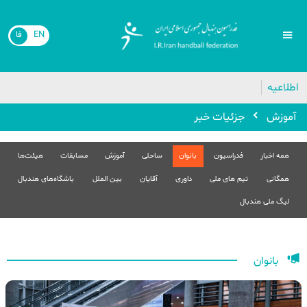
EN
فا
اطلاعیه
آموزش
جزئیات خبر
همه اخبار
فدراسیون
بانوان
ساحلی
آموزش
مسابقات
هیئت‌ها
همگانی
تیم های ملی
داوری
آقایان
بین الملل
باشگاه‌های هندبال
لیگ ملی هندبال
بانوان