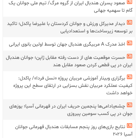
صعود پسران هندبال ایران از گروه مرگ/ تیم ملی جوانان یک
گام تا سهمیه جهانی
دیدار مدیرکل ورزش و جوانان کردستان با علیرضا پاکدل؛ تاکید
بر توسعه زیرساخت‌ها و استعدادیابی
اخذ مدرک A مربیگری هندبال جهان توسط اولین بانوی ایرانی
حسرت موقعیت های از دست رفته مقابل ژاپن؛ جوانان هندبال
ایران در پی قطعی کردن صعود مقابل هند
برگزاری وبینار آموزشی مربیان پروژه «نسل فردا»/ پاکدل:
کیفیت عملکرد مربیان نقش بسزایی در ارتقای سطح این پروژه
خواهد داشت
چشم‌بادامی‌ها پنجمین حریف ایران در قهرمانی آسیا؛ یوز‌های
جوان در پی کسب سومین پیروزی
نتایج بازی‌های روز پنجم مسابقات هندبال قهرمانی جوانان
آسیا ۲۰۲۶