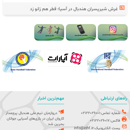
غرش شیرپسران هندبال در آسیا؛ قطر هم زانو زد
راه‌های ارتباطی
مهم‌ترین اخبار
شماره تماس:02122026001
دروازه‌بان تیم ملی هندبال پرچمدار
کاروان ایران در بازی‌های آسیایی جوانان
فاکس:02122026017
بحرین شد
پست الکترونیک:info@irihf.ir