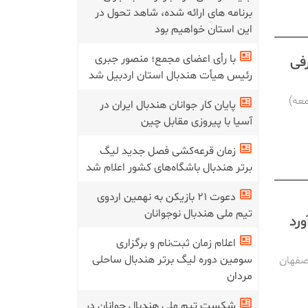
برنامه های ارائه شده، شاهد تحول در
این استان خواهیم بود
با رأی اعضای مجمع؛ منصور جبری
‌های C و D با معرفی
رئیس هیأت هندبال استان اردبیل شد
ران امروز (جمعه)
پایان کار جوانان هندبال ایران در
آسیا با پیروزی مقابل چین
زمان قرعه‌کشی فصل جدید لیگ
برتر هندبال باشگاه‌های کشور اعلام شد
دعوت ۲۱ بازیکن به نهمین اردوی
تیم ملی هندبال نوجوانان
رد
اعلام زمان ثبت‌نام و برگزاری
سومین دوره لیگ برتر هندبال ساحلی
اصفهان
مردان
شکست تیم ملی هندبال جوانان در‌