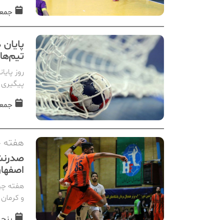
جمعه, 01 اسف
تیم‌ها
پیگیری 
جمعه, 01 اسف
هفته چ
صدرنشی
اصفهان
هفته چها
و کرمان 
پنجشنبه, 