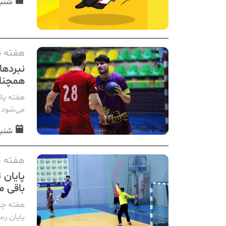
شنبه, 02 اسفن
هفته پ
نبردها
همچنان
هفته پان
می‌شود و
شنبه, 02 اسفن
هفته چ
پایان 
باقی م
هفته چها
پایان رس