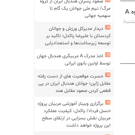
صعود پسران هندبال ایران از گروه
مرگ/ تیم ملی جوانان یک گام تا
 A
سهمیه جهانی
ان در گروه A امروز (پنجشنبه)
دیدار مدیرکل ورزش و جوانان
کردستان با علیرضا پاکدل؛ تاکید بر
توسعه زیرساخت‌ها و استعدادیابی
اخذ مدرک A مربیگری هندبال جهان
توسط اولین بانوی ایرانی
حسرت موقعیت های از دست رفته
مقابل ژاپن؛ جوانان هندبال ایران در پی
قطعی کردن صعود مقابل هند
برگزاری وبینار آموزشی مربیان پروژه
«نسل فردا»/ پاکدل: کیفیت عملکرد
مربیان نقش بسزایی در ارتقای سطح
این پروژه خواهد داشت