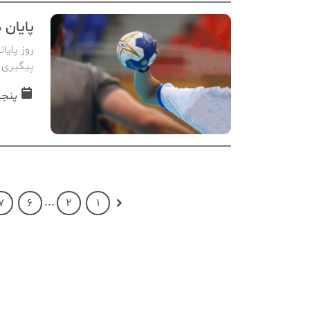
پایان 
پیگیری 
پنجشنبه, 
...
7
6
2
1