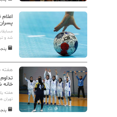
پسران
شد و تیم
پنجشنبه, 
هفته ی
تداوم 
خانه 
هفته یا
تهران هم
پنجشنبه, 