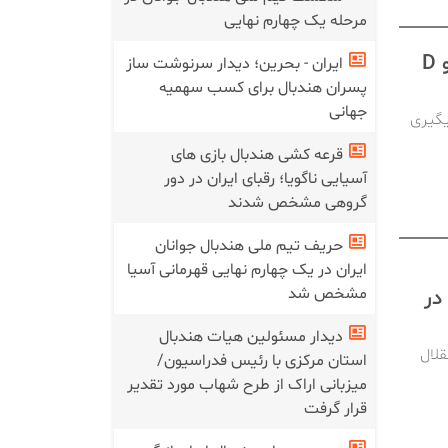
مرحله یک چهارم نهایی
اعلام نتایج روز دوم دور برگشت لیگ آیندگان در گروه‌های C و D
ایران - بحرین؛ دیدار سرنوشت ساز
پسران هندبال برای کسب سهمیه
جهانی
نجشنبه) پیگیری
قرعه کشی هندبال بازی های
آسیایی ناگویا؛ رقبای ایران در دور
گروهی مشخص شدند
حریف تیم ملی هندبال جوانان
ایران در یک چهارم نهایی قهرمانی آسیا
مشخص شد
در
دیدار مسئولین هیات هندبال
لال
استان مرکزی با رئیس فدراسیون/
میزبانی اراک از طرح شهاب مورد تقدیر
قرار گرفت