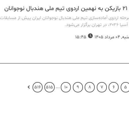
انان
حله اردوی آماده‌سازی تیم ملی هندبال نوجوانان ایران پیش از مسابقات
ان برگزار می‌شود.
مرداد 1405
15:45
...
516
515
10
9
8
7
6
5