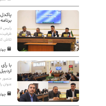
پاکدل:
برنامه
رئیس فدر
ظرفیت‌ها
تلاش کن
چهارشنبه, 
با رأی
اردبیل
منصور ج
عنوان ر
چهارشنبه, 