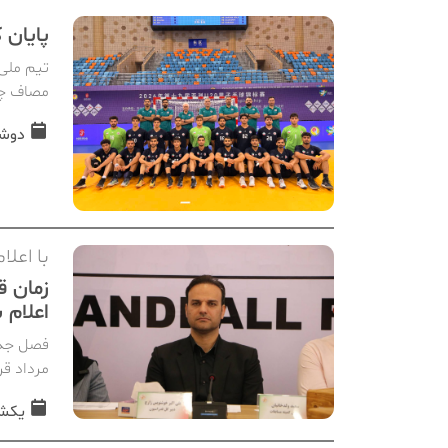
پایان 
مصاف چی
دوشنبه, 05 
با اعل
زمان ق
اعلام 
مرداد ق
یکشنبه, 04 