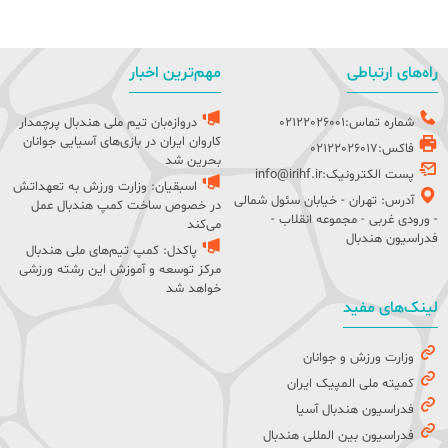
راه‌های ارتباطی
مهم‌ترین اخبار
شماره تماس:02122026001
دروازه‌بان تیم ملی هندبال پرچمدار
کاروان ایران در بازی‌های آسیایی جوانان
فاکس:02122026017
بحرین شد
پست الکترونیک:info@irihf.ir
اسبقیان: وزارت ورزش به تعهداتش
آدرس: تهران - خیابان سئول شمالی
در خصوص ساخت کمپ هندبال عمل
- ورودی غربی - مجموعه انقلاب -
می‌کند
فدراسیون هندبال
پاکدل: کمپ تیم‌های ملی هندبال
مرکز توسعه و آموزش این رشته ورزشی
خواهد شد
لینک‌های مفید
وزارت ورزش و جوانان
کمیته ملی المپیک ایران
فدراسیون هندبال آسیا
فدراسیون بین المللی هندبال