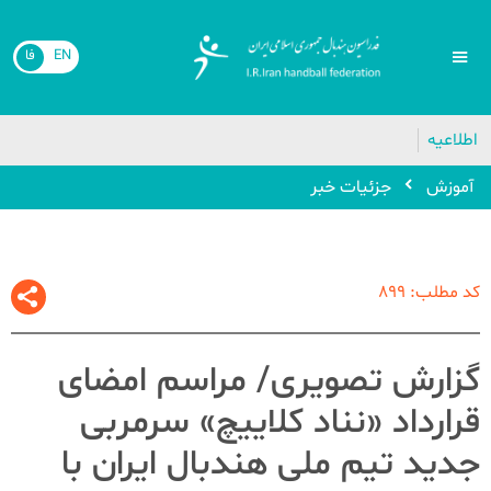
EN
فا
اطلاعیه
آموزش
جزئیات خبر
کد مطلب: 899
گزارش تصویری/ مراسم امضای
قرارداد «نناد کلاییچ» سرمربی
جدید تیم ملی هندبال ایران با