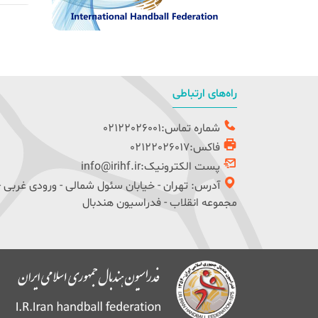
راه‌های ارتباطی
شماره تماس:02122026001
فاکس:02122026017
پست الکترونیک:info@irihf.ir
آدرس: تهران - خیابان سئول شمالی - ورودی غربی -
مجموعه انقلاب - فدراسیون هندبال