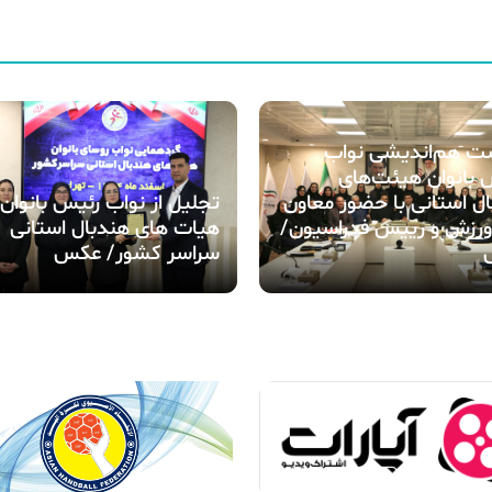
 هم‌اندیشی نواب
بانوان هیئت‌های
ل استانی با حضور معاون
تجلیل از نواب رئیس بانوان
ورزش و رییس فدراسیون/
هیات های هندبال استانی
سراسر کشور/ عکس