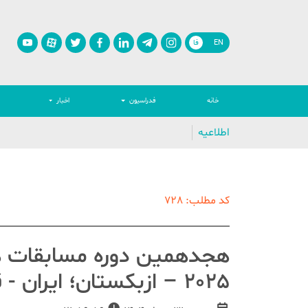
EN
فا
خانه
فدراسیون
اخبار
اطلاعیه
کد مطلب: 728
هجدهمین دوره مسابقات هن
2025 – ازبکستان؛ ایران - قزاقستان/ عکس