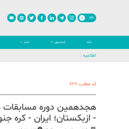
EN
فا
خانه
فدراسیون
اخبار
اطلاعیه
کد مطلب: 729
- ازبکستان؛ ایران - کره ج