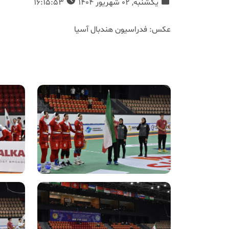
یکشنبه, 02 شهریور 1404
16:15:53
عکس: فدراسیون هندبال آسیا