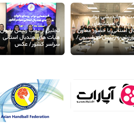
 هم‌اندیشی نواب
بانوان هیئت‌های
ل استانی با حضور معاون
تجلیل از نواب رئیس بانوان
ورزش و رییس فدراسیون/
هیات های هندبال استانی
سراسر کشور/ عکس