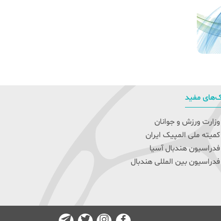
‌های مفید
زارت ورزش و جوانان
میته ملی المپیک ایران
دراسیون هندبال آسیا
دراسیون بین المللی هندبال