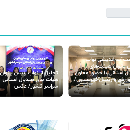
 هم‌اندیشی نواب
بانوان هیئت‌های
ل استانی با حضور معاون
تجلیل از نواب رئیس بانوان
ورزش و رییس فدراسیون/
هیات های هندبال استانی
سراسر کشور/ عکس