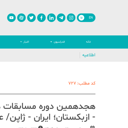
EN
فا
خانه
فدراسیون
اخبار
اطلاعیه
کد مطلب: 727
- ازبکستان؛ ایران - ژاپن/