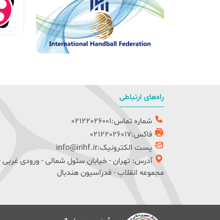
راه‌های ارتباطی
شماره تماس:02122026001
فاکس:02122026017
پست الکترونیک:info@irihf.ir
آدرس: تهران - خیابان سئول شمالی - ورودی غربی -
مجموعه انقلاب - فدراسیون هندبال