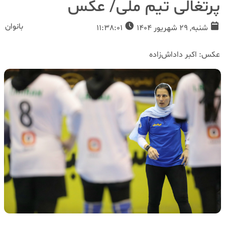
پرتغالی تیم ملی/ عکس
بانوان
شنبه, 29 شهریور 1404
11:38:01
عکس: اکبر داداش‌زاده