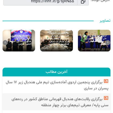
آدرس کوتاه:
تصاویر
نشست هم‌اندیشی
نواب رییس بانوان
هیئت‌های هندبال
تجلیل از نواب رئیس
اردوی آماده‌سازی تیم
استانی با حضور معاون
بانوان هیات های
ملی هندبال بانوان ایران
وزیر ورزش و رییس
هندبال استانی سراسر
در مبارکه اصفهان/
›
‹
فدراسیون/عکس
کشور/ عکس
عکس
آخرین مطالب
برگزاری پنجمین اردوی آماده‌سازی تیم ملی هندبال زیر ۱۷ سال
پسران در ساری
برگزاری رقابت‌های هندبال قهرمانی مناطق کشور در رده‌های
سنی پایه/ معرفی تیم‌های برتر چهار منطقه