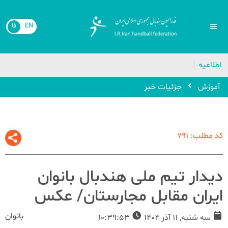
EN
فا
اطلاعیه
آموزش
جزئیات خبر
کد مطلب: 791
دیدار تیم ملی هندبال بانوان
ایران مقابل مجارستان/ عکس
بانوان
سه شنبه, 11 آذر 1404
10:39:53