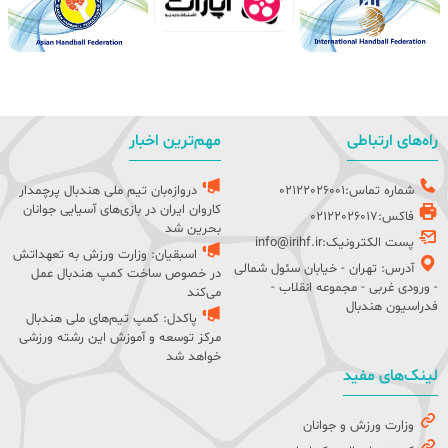
راه‌های ارتباطی
مهم‌ترین اخبار
شماره تماس:02122026001
دروازه‌بان تیم ملی هندبال پرچمدار
کاروان ایران در بازی‌های آسیایی جوانان
فاکس:02122026017
بحرین شد
پست الکترونیک:info@irihf.ir
اسبقیان: وزارت ورزش به تعهداتش
آدرس: تهران - خیابان سئول شمالی
در خصوص ساخت کمپ هندبال عمل
- ورودی غربی - مجموعه انقلاب -
می‌کند
فدراسیون هندبال
پاکدل: کمپ تیم‌های ملی هندبال
مرکز توسعه و آموزش این رشته ورزشی
خواهد شد
لینک‌های مفید
وزارت ورزش و جوانان