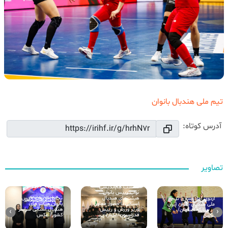
تیم ملی هندبال بانوان
آدرس کوتاه:
تصاویر
نشست هم‌اندیشی
نواب رییس بانوان
هیئت‌های هندبال
تجلیل از نواب رئیس
اردوی آماده‌سازی تیم
استانی با حضور معاون
بانوان هیات های
ملی هندبال بانوان ایران
وزیر ورزش و رییس
هندبال استانی سراسر
در مبارکه اصفهان/
›
‹
فدراسیون/عکس
کشور/ عکس
عکس