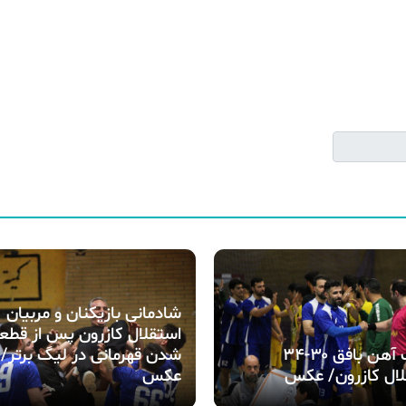
شادمانی بازیکنان و مربیان
استقلال کازرون پس از قطع
سنگ آهن بافق ۳۰-۳۴
شدن قهرمانی در لیگ برتر/
لال کازرون/ عکس
عکس