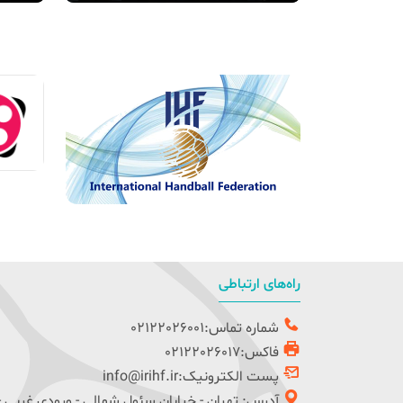
راه‌های ارتباطی
شماره تماس:02122026001
فاکس:02122026017
پست الکترونیک:info@irihf.ir
آدرس: تهران - خیابان سئول شمالی - ورودی غربی -