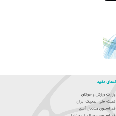
‌های مفید
زارت ورزش و جوانان
میته ملی المپیک ایران
دراسیون هندبال آسیا
دراسیون بین المللی هندبال