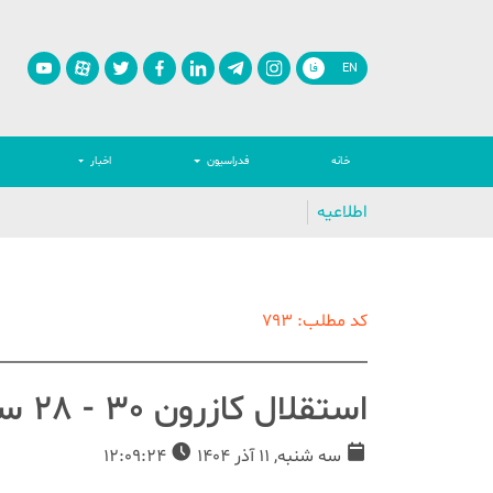
EN
فا
خانه
فدراسیون
اخبار
اطلاعیه
کد مطلب: 793
استقلال کازرون 30 - 28 سپاهان نوین اصفهان/ عکس
سه شنبه, 11 آذر 1404
12:09:24