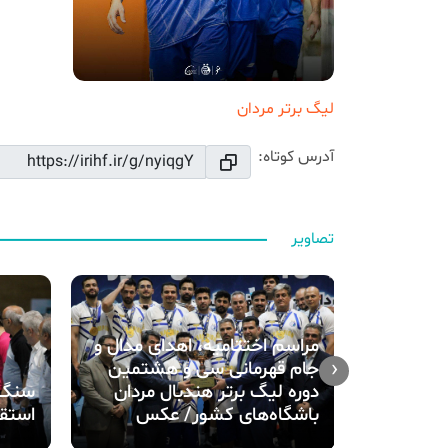
لیگ برتر مردان
آدرس کوتاه:
تصاویر
مراسم اختتامیه، اهدای مدال و
‹
جام قهرمانی سی و هشتمین
پرواز هوانیروز ۲۷-۳۴ استقلال
دوره لیگ برتر هندبال مردان
باشگاه‌های کشور/ عکس
استق