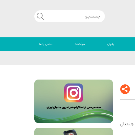
بانوان
هیأت‌ها
تماس با ما
🔴
 هندبال