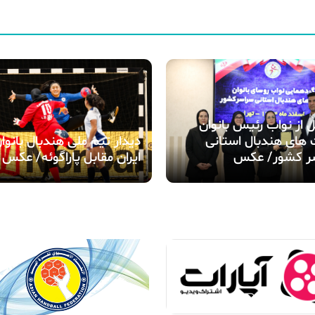
 از نواب رئیس بانوان
های هندبال استانی
دیدار تیم ملی هندبال بانوا
ر کشور/ عکس
ایران مقابل پاراگوئه/ عکس