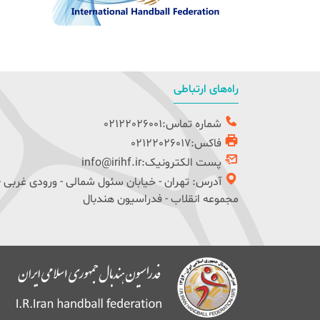
راه‌های ارتباطی
شماره تماس:02122026001
فاکس:02122026017
پست الکترونیک:info@irihf.ir
آدرس: تهران - خیابان سئول شمالی - ورودی غربی -
مجموعه انقلاب - فدراسیون هندبال