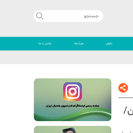
بانوان
هیأت‌ها
تماس با ما
🔴
ن/